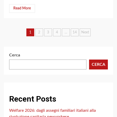
Read More
Navigazione
1
2
3
4
…
14
Next
articoli
Cerca
CERCA
Recent Posts
Welfare 2026: dagli assegni familiari italiani alla
rivoluzione sanitaria newyorkese