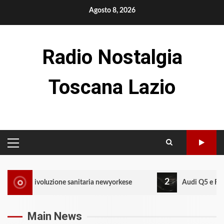
Skip
Agosto 8, 2026
to
content
Radio Nostalgia
Toscana Lazio
PRIMARY
MENU
2
luzione sanitaria newyorkese
Audi Q5 e RS5: l’evoluzione del
Main News