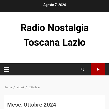
Skip
Agosto 7, 2026
to
content
Radio Nostalgia
Toscana Lazio
PRIMARY
MENU
Home
2024
Ottobre
Mese:
Ottobre 2024