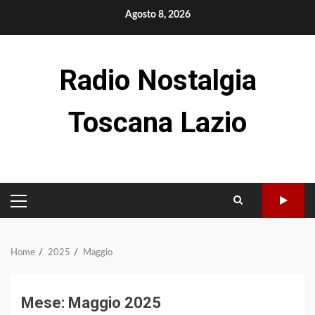
Skip
Agosto 8, 2026
to
content
Radio Nostalgia
Toscana Lazio
PRIMARY
MENU
Home
2025
Maggio
Mese:
Maggio 2025