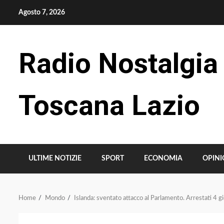
Skip
Agosto 7, 2026
to
content
Radio Nostalgia
Toscana Lazio
ULTIME NOTIZIE
SPORT
ECONOMIA
OPINI
Home
Mondo
Islanda: sventato attacco al Parlamento. Arrestati 4 g