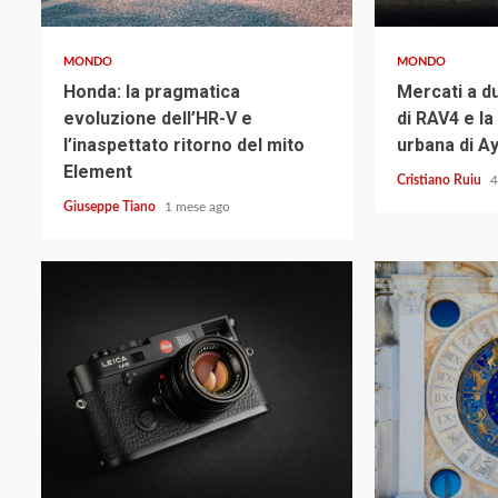
MONDO
MONDO
Honda: la pragmatica
Mercati a du
evoluzione dell’HR-V e
di RAV4 e 
l’inaspettato ritorno del mito
urbana di A
Element
Cristiano Ruiu
4
Giuseppe Tiano
1 mese ago
2 min read
3 min read