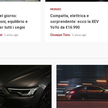
MONDO
l giorno:
Compatta, elettrica e
ni, equilibrio e
sorprendente: ecco la XEV
er tutti i segni
YoYo da €16.990
cat
1 anno ago
Giuseppe Tiano
1 anno ago