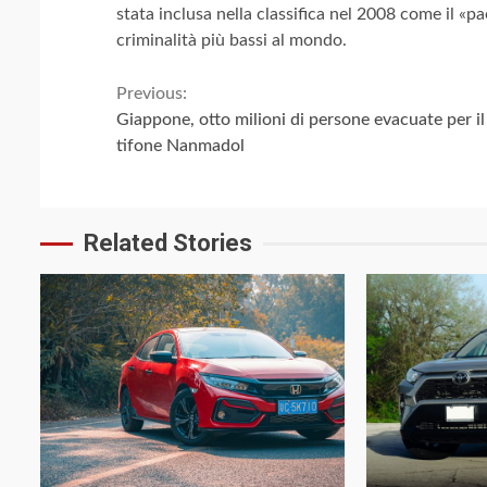
stata inclusa nella classifica nel 2008 come il «pa
criminalità più bassi al mondo.
Continue
Previous:
Giappone, otto milioni di persone evacuate per il
Reading
tifone Nanmadol
Related Stories
4 min read
4 min read