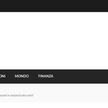
ONI
MONDO
FINANZA
iovani e sequestrate armi