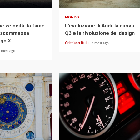
MONDO
e velocità: la fame
L’evoluzione di Audi: la nuova
la scommessa
Q3 e la rivoluzione del design
ygo X
Cristiano Ruiu
5 mesi ago
 mesi ago
3 min read