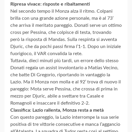
Ripresa vivace: risposte e ribaltamenti
Nel secondo tempo il Monza alza il ritmo. Colpani
brilla con una grande azione personale, ma è al 73’
che arriva il meritato pareggio. Donati serve un ottimo
cross per Pessina, che colpisce di testa, trovando
però la risposta di Mandas. Sulla respinta si avventa
Djuric, che da pochi passi firma l’1-1. Dopo un iniziale
fuorigioco, il VAR convalida la rete.
Tuttavia, dieci minuti più tardi, un errore dello stesso
Donati regala un assist involontario a Matías Vecino,
che batte Di Gregorio, riportando in vantaggio la
Lazio. Ma il Monza non molla e al 92’ trova di nuovo il
pareggio: Mota serve Pessina, che crossa di prima in
mezzo per Djuric, abile a svettare tra Casale e
Romagnoli e insaccare il definitivo 2-2.
Classifica: Lazio rallenta, Monza resta a metà
Con questo pareggio, la Lazio interrompe la sua serie
positiva di tre vittorie consecutive e manca l’aggancio
all’Atalanta. La squadra di Tudor resta così al settimo