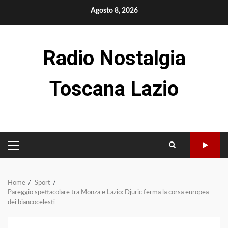
Skip
Agosto 8, 2026
to
content
Radio Nostalgia
Toscana Lazio
PRIMARY
MENU
Home
Sport
Pareggio spettacolare tra Monza e Lazio: Djuric ferma la corsa europea
dei biancocelesti