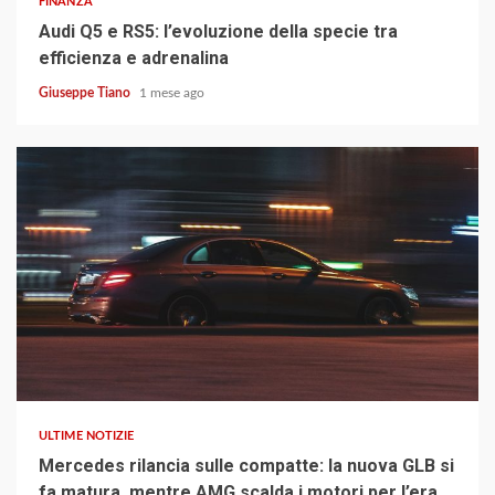
FINANZA
Audi Q5 e RS5: l’evoluzione della specie tra
efficienza e adrenalina
Giuseppe Tiano
1 mese ago
4 min read
ULTIME NOTIZIE
Mercedes rilancia sulle compatte: la nuova GLB si
fa matura, mentre AMG scalda i motori per l’era