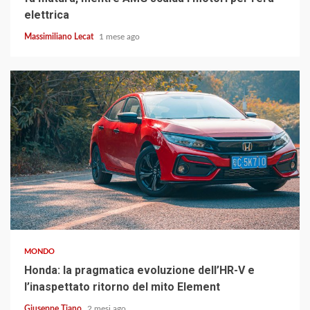
elettrica
Massimiliano Lecat
1 mese ago
4 min read
MONDO
Honda: la pragmatica evoluzione dell’HR-V e
l’inaspettato ritorno del mito Element
Giuseppe Tiano
2 mesi ago