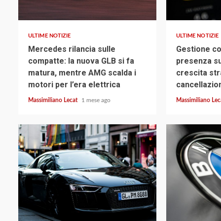
4 min read
4 min read
ULTIME NOTIZIE
ULTIME NOTIZIE
Mercedes rilancia sulle
Gestione co
compatte: la nuova GLB si fa
presenza su
matura, mentre AMG scalda i
crescita str
motori per l’era elettrica
cancellazio
Massimiliano Lecat
1 mese ago
Massimiliano Le
2 min read
3 min read