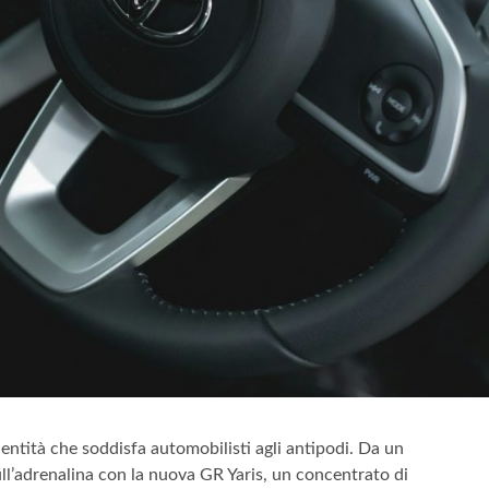
entità che soddisfa automobilisti agli antipodi. Da un
ull’adrenalina con la nuova GR Yaris, un concentrato di