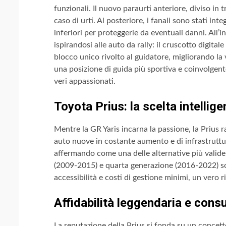
funzionali. Il nuovo paraurti anteriore, diviso in t
caso di urti. Al posteriore, i fanali sono stati in
inferiori per proteggerle da eventuali danni. All’
ispirandosi alle auto da rally: il cruscotto digita
blocco unico rivolto al guidatore, migliorando la 
una posizione di guida più sportiva e coinvolgent
veri appassionati.
Toyota Prius: la scelta intellig
Mentre la GR Yaris incarna la passione, la Prius r
auto nuove in costante aumento e di infrastrutture
affermando come una delle alternative più valide n
(2009-2015) e quarta generazione (2016-2022) so
accessibilità e costi di gestione minimi, un vero r
Affidabilità leggendaria e cons
La reputazione della Prius si fonda su un concetto