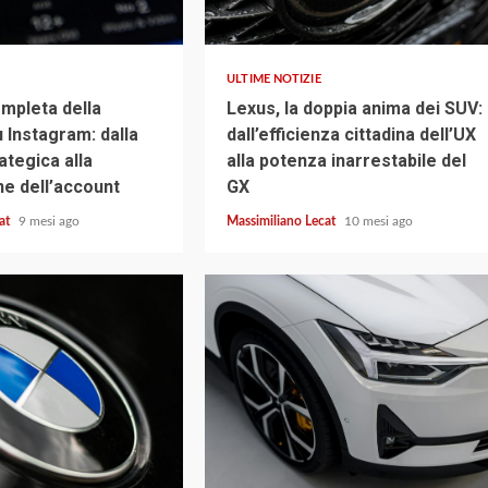
4 min read
ULTIME NOTIZIE
mpleta della
Lexus, la doppia anima dei SUV:
 Instagram: dalla
dall’efficienza cittadina dell’UX
ategica alla
alla potenza inarrestabile del
ne dell’account
GX
cat
9 mesi ago
Massimiliano Lecat
10 mesi ago
2 min read