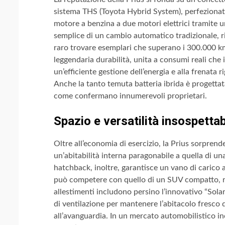
sistema THS (Toyota Hybrid System), perfezionato i
motore a benzina a due motori elettrici tramite 
semplice di un cambio automatico tradizionale, r
raro trovare esemplari che superano i 300.000 k
leggendaria durabilità, unita a consumi reali che 
un’efficiente gestione dell’energia e alla frenata 
Anche la tanto temuta batteria ibrida è progettata
come confermano innumerevoli proprietari.
Spazio e versatilità insospettab
Oltre all’economia di esercizio, la Prius sorprend
un’abitabilità interna paragonabile a quella di un
hatchback, inoltre, garantisce un vano di carico a
può competere con quello di un SUV compatto, re
allestimenti includono persino l’innovativo “Solar
di ventilazione per mantenere l’abitacolo fresco 
all’avanguardia. In un mercato automobilistico inc