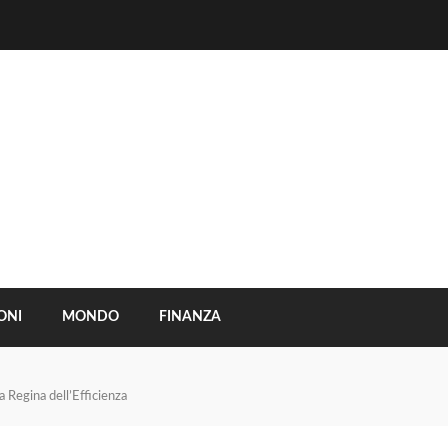
ONI
MONDO
FINANZA
la Regina dell’Efficienza