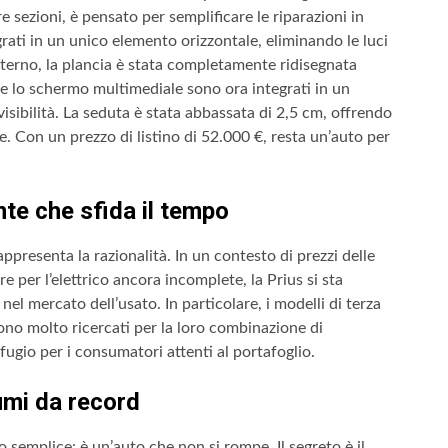
re sezioni, è pensato per semplificare le riparazioni in
tegrati in un unico elemento orizzontale, eliminando le luci
interno, la plancia è stata completamente ridisegnata
le e lo schermo multimediale sono ora integrati in un
visibilità. La seduta è stata abbassata di 2,5 cm, offrendo
e. Con un prezzo di listino di 52.000 €, resta un’auto per
ente che sfida il tempo
appresenta la razionalità. In un contesto di prezzi delle
 per l’elettrico ancora incomplete, la Prius si sta
el mercato dell’usato. In particolare, i modelli di terza
no molto ricercati per la loro combinazione di
ifugio per i consumatori attenti al portafoglio.
umi da record
 semplice: è un’auto che non si rompe. Il segreto è il