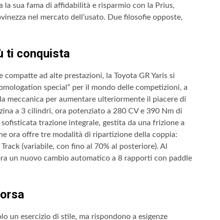
a la sua fama di affidabilità e risparmio con la Prius,
ovinezza nel mercato dell’usato. Due filosofie opposte,
ù ti conquista
 compatte ad alte prestazioni, la Toyota GR Yaris si
mologation special” per il mondo delle competizioni, a
ella meccanica per aumentare ulteriormente il piacere di
nzina a 3 cilindri, ora potenziato a 280 CV e 390 Nm di
sofisticata trazione integrale, gestita da una frizione a
he ora offre tre modalità di ripartizione della coppia:
rack (variabile, con fino al 70% al posteriore). Al
 ora un nuovo cambio automatico a 8 rapporti con paddle
corsa
lo un esercizio di stile, ma rispondono a esigenze