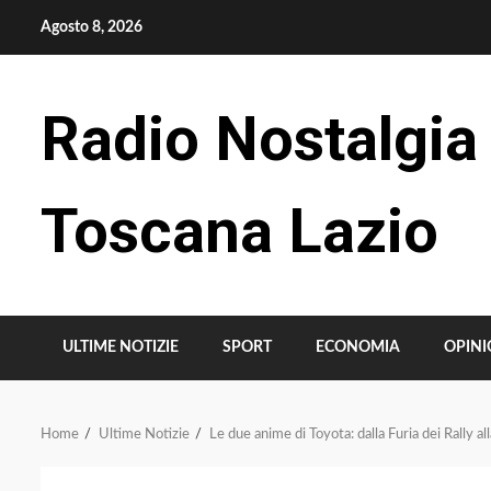
Skip
Agosto 8, 2026
to
content
Radio Nostalgia
Toscana Lazio
ULTIME NOTIZIE
SPORT
ECONOMIA
OPINI
Home
Ultime Notizie
Le due anime di Toyota: dalla Furia dei Rally al