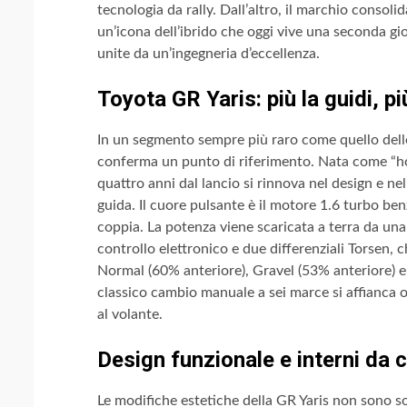
tecnologia da rally. Dall’altro, il marchio consolid
un’icona dell’ibrido che oggi vive una seconda gi
unite da un’ingegneria d’eccellenza.
Toyota GR Yaris: più la guidi, pi
In un segmento sempre più raro come quello delle
conferma un punto di riferimento. Nata come “ho
quattro anni dal lancio si rinnova nel design e n
guida. Il cuore pulsante è il motore 1.6 turbo be
coppia. La potenza viene scaricata a terra da una 
controllo elettronico e due differenziali Torsen, c
Normal (60% anteriore), Gravel (53% anteriore) e T
classico cambio manuale a sei marce si affianca
al volante.
Design funzionale e interni da 
Le modifiche estetiche della GR Yaris non sono so