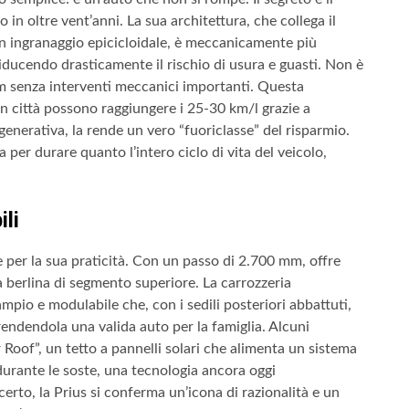
n oltre vent’anni. La sua architettura, che collega il
un ingranaggio epicicloidale, è meccanicamente più
iducendo drasticamente il rischio di usura e guasti. Non è
m senza interventi meccanici importanti. Questa
in città possono raggiungere i 25-30 km/l grazie a
rigenerativa, la rende un vero “fuoriclasse” del risparmio.
 per durare quanto l’intero ciclo di vita del veicolo,
ili
e per la sua praticità. Con un passo di 2.700 mm, offre
a berlina di segmento superiore. La carrozzeria
mpio e modulabile che, con i sedili posteriori abbattuti,
ndendola una valida auto per la famiglia. Alcuni
 Roof”, un tetto a pannelli solari che alimenta un sistema
durante le soste, una tecnologia ancora oggi
erto, la Prius si conferma un’icona di razionalità e un