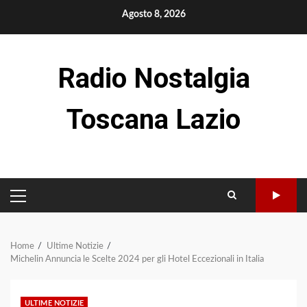
Skip
Agosto 8, 2026
to
content
Radio Nostalgia
Toscana Lazio
PRIMARY
MENU
Home
Ultime Notizie
Michelin Annuncia le Scelte 2024 per gli Hotel Eccezionali in Italia
ULTIME NOTIZIE